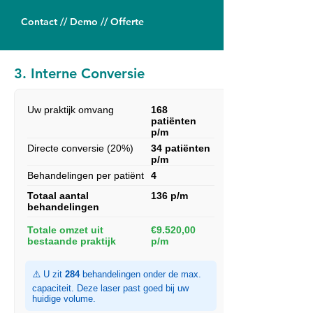
Contact // Demo // Offerte
3. Interne Conversie
Uw praktijk omvang
168
patiënten
p/m
Directe conversie (20%)
34 patiënten
p/m
Behandelingen per patiënt
4
Totaal aantal
136 p/m
behandelingen
Totale omzet uit
€9.520,00
bestaande praktijk
p/m
⚠️ U zit
284
behandelingen onder de max.
capaciteit. Deze laser past goed bij uw
huidige volume.