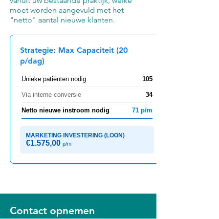
vanuit uw bestaande praktijk, welke
moet worden aangevuld met het
"netto" aantal nieuwe klanten.
Strategie: Max Capaciteit (20
p/dag)
Unieke patiënten nodig
105
Via interne conversie
34
Netto nieuwe instroom nodig
71 p/m
MARKETING INVESTERING (LOON)
€1.575,00
p/m
Contact opnemen