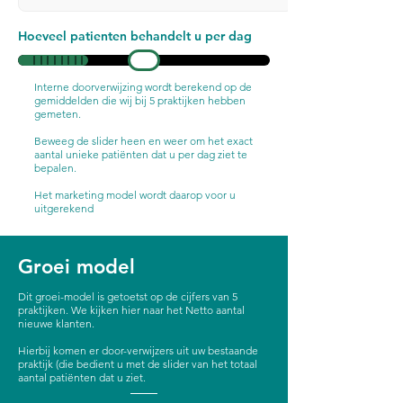
Hoeveel patienten behandelt u per dag
Interne doorverwijzing wordt berekend op de
gemiddelden die wij bij 5 praktijken hebben
gemeten.
Beweeg de slider heen en weer om het exact
aantal unieke patiënten dat u per dag ziet te
bepalen.
Het marketing model wordt daarop voor u
uitgerekend
Groei model
Dit groei-model is getoetst op de cijfers van 5
praktijken. We kijken hier naar het Netto aantal
nieuwe klanten.
Hierbij komen er door-verwijzers uit uw bestaande
praktijk (die bedient u met de slider van het totaal
aantal patiënten dat u ziet.