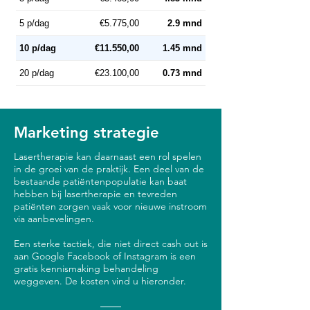
5 p/dag
€5.775,00
2.9 mnd
10 p/dag
€11.550,00
1.45 mnd
20 p/dag
€23.100,00
0.73 mnd
Marketing strategie
Lasertherapie kan daarnaast een rol spelen
in de groei van de praktijk. Een deel van de
bestaande patiëntenpopulatie kan baat
hebben bij lasertherapie en tevreden
patiënten zorgen vaak voor nieuwe instroom
via aanbevelingen.
Een sterke tactiek, die niet direct cash out is
aan Google Facebook of Instagram is een
gratis kennismaking behandeling
weggeven. De kosten vind u hieronder.