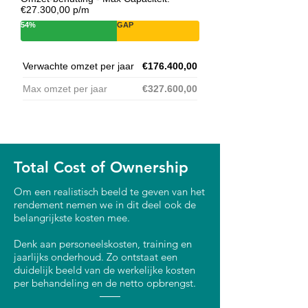
€27.300,00 p/m
54%
GAP
Verwachte omzet per jaar
€176.400,00
Max omzet per jaar
€327.600,00
Total Cost of Ownership
Om een realistisch beeld te geven van het
rendement nemen we in dit deel ook de
belangrijkste kosten mee.
Denk aan personeelskosten, training en
jaarlijks onderhoud. Zo ontstaat een
duidelijk beeld van de werkelijke kosten
per behandeling en de netto opbrengst.