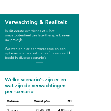
Verwachting & Realiteit
In dit eerste overzicht ziet u het
omzetpotentieel van lasertherapie binnen
uw praktijk.
We werken hier een worst case en een
optimaal scenario uit zo heeft u een eerlijk
beeld in diverse scenario's
Welke scenario's zijn er en
wat zijn de verwachtingen
per scenario
Volume
Winst p/m
ROI
3 p/dag
€3.465,00
4.83 mnd