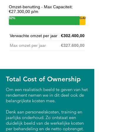
Omzet-benutting - Max Capaciteit:
€27.300,00 p/m
92%
GAP
Verwachte omzet per jaar
€302.400,00
Max omzet per jaar
€327.600,00
Total Cost of Ownership
Om een realistisch beeld te geven van het
rendement nemen we in dit deel ook de
belangrijkste kosten mee.
Denk aan personeelskosten, training en
jaarlijks onderhoud. Zo ontstaat een
duidelijk beeld van de werkelijke kosten
per behandeling en de netto opbrengst.