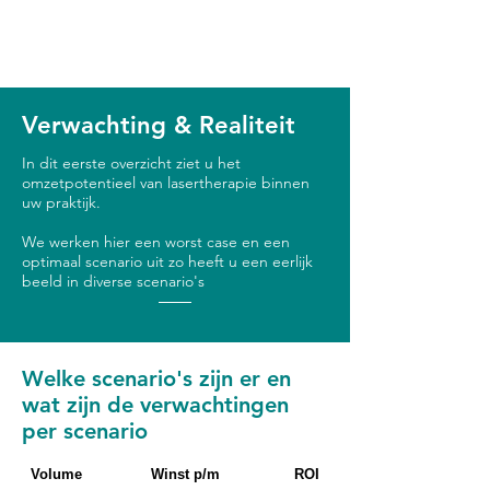
Verwachting & Realiteit
In dit eerste overzicht ziet u het
omzetpotentieel van lasertherapie binnen
uw praktijk.
We werken hier een worst case en een
optimaal scenario uit zo heeft u een eerlijk
beeld in diverse scenario's
Welke scenario's zijn er en
wat zijn de verwachtingen
per scenario
Volume
Winst p/m
ROI