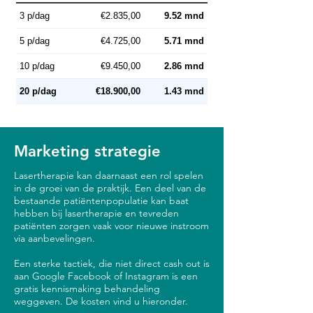
3 p/dag
€2.835,00
9.52 mnd
5 p/dag
€4.725,00
5.71 mnd
10 p/dag
€9.450,00
2.86 mnd
20 p/dag
€18.900,00
1.43 mnd
Marketing strategie
Lasertherapie kan daarnaast een rol spelen
in de groei van de praktijk. Een deel van de
bestaande patiëntenpopulatie kan baat
hebben bij lasertherapie en tevreden
patiënten zorgen vaak voor nieuwe instroom
via aanbevelingen.
Een sterke tactiek, die niet direct cash out is
aan Google Facebook of Instagram is een
gratis kennismaking behandeling
weggeven. De kosten vind u hieronder.