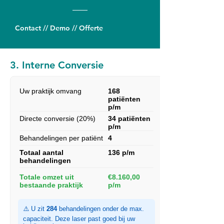
Contact // Demo // Offerte
3. Interne Conversie
Uw praktijk omvang
168
patiënten
p/m
Directe conversie (20%)
34 patiënten
p/m
Behandelingen per patiënt
4
Totaal aantal
136 p/m
behandelingen
Totale omzet uit
€8.160,00
bestaande praktijk
p/m
⚠️ U zit
284
behandelingen onder de max.
capaciteit. Deze laser past goed bij uw