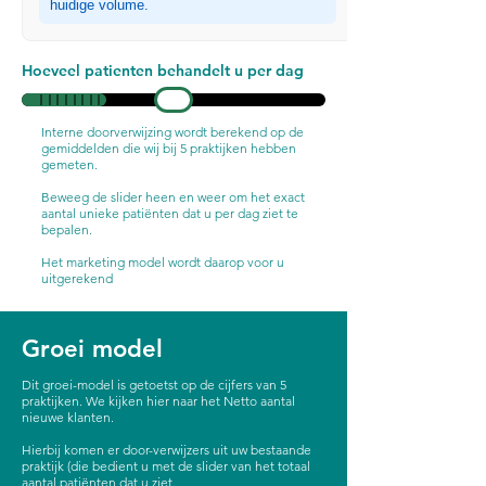
huidige volume.
Hoeveel patienten behandelt u per dag
Interne doorverwijzing wordt berekend op de
gemiddelden die wij bij 5 praktijken hebben
gemeten.
Beweeg de slider heen en weer om het exact
aantal unieke patiënten dat u per dag ziet te
bepalen.
Het marketing model wordt daarop voor u
uitgerekend
Groei model
Dit groei-model is getoetst op de cijfers van 5
praktijken. We kijken hier naar het Netto aantal
nieuwe klanten.
Hierbij komen er door-verwijzers uit uw bestaande
praktijk (die bedient u met de slider van het totaal
aantal patiënten dat u ziet.