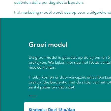
patiënten dat u per dag ziet te bepalen.
Het marketing model wordt daarop voor u uitgereken
Groei model
Dit groei-model is getoetst op de cijfers van 5
praktijken. We kijken hier naar het Netto aantal
nieuwe klanten.
Hierbij komen er door-verwijzers uit uw besta
praktijk (die bedient u met de slider van het to
aantal patiënten dat u ziet.
Strategie: Doel 18 p/dag