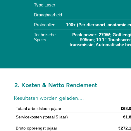
Type Laser
Draagbaarheid
Protocollen
100+ (Per diersoort, anatomie e
Technische
Peak power: 270W; Golfleng
Specs
905nm; 10.1” Touchscree
transmissie; Automatische he
2. Kosten & Netto Rendement
Resultaten worden geladen....
Totaal arbeidsloon p/jaar
€68.
Servicekosten (totaal 5 jaar)
€1.
Bruto opbrengst p/jaar
€272.