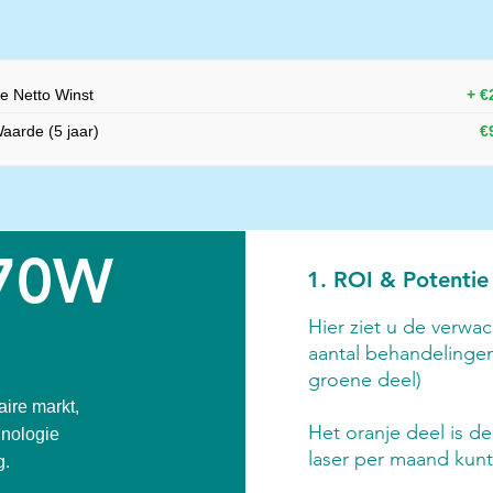
se Netto Winst
+ €
Waarde (5 jaar)
€
270W
1. ROI & Potentie
Hier ziet u de verwa
aantal behandelingen
groene deel)
ire markt,
Het oranje deel is d
hnologie
laser per maand kunt
g.