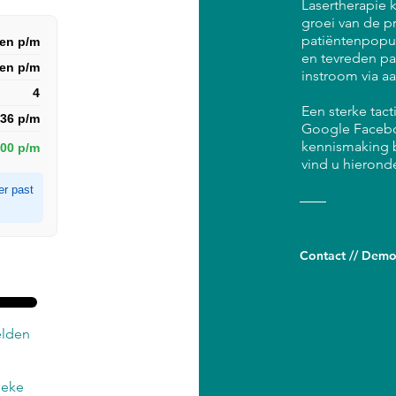
Lasertherapie 
groei van de p
patiëntenpopul
ten p/m
en tevreden pa
ten p/m
instroom via a
4
Een sterke tacti
36 p/m
Google Faceboo
kennismaking 
,00 p/m
vind u hieronde
er past
Contact // Demo 
elden
ieke