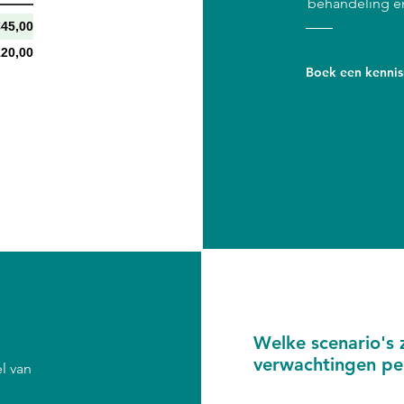
behandeling e
45,00
120,00
Boek een kenni
Welke scenario's z
verwachtingen pe
el van