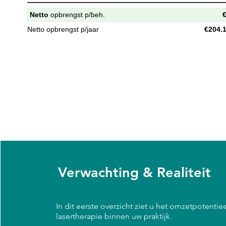
Netto
opbrengst p/beh.
€
Netto opbrengst p/jaar
€204.
Verwachting & Realiteit
In dit eerste overzicht ziet u het omzetpotentie
lasertherapie binnen uw praktijk.