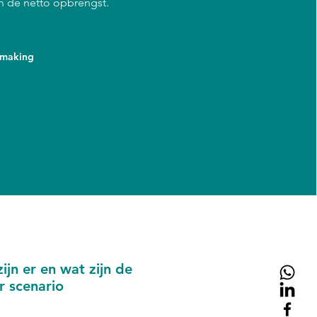
n de netto opbrengst.
smaking
ijn er en wat zijn de
r scenario