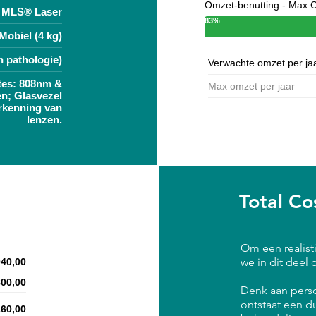
Omzet-benutting - Max C
MLS® Laser
83%
Mobiel (4 kg)
n pathologie)
Verwachte omzet per ja
tes: 808nm &
Max omzet per jaar
n; Glasvezel
rkenning van
lenzen.
Total Co
Om een realist
we in dit deel
040,00
800,00
Denk aan perso
ontstaat een du
160,00