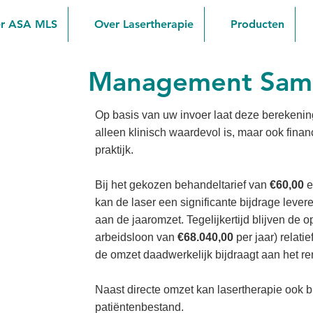
r ASA MLS
Over Lasertherapie
Producten
Management Same
Op basis van uw invoer laat deze berekening
alleen klinisch waardevol is, maar ook finan
praktijk.
Bij het gekozen behandeltarief van
€60,00
e
kan de laser een significante bijdrage lever
aan de jaaromzet. Tegelijkertijd blijven de o
arbeidsloon van
€68.040,00
per jaar) relati
de omzet daadwerkelijk bijdraagt aan het re
Naast directe omzet kan lasertherapie ook b
patiëntenbestand.