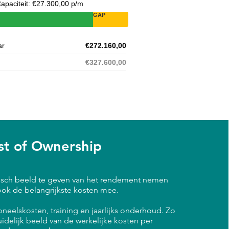
apaciteit: €27.300,00 p/m
GAP
ar
€272.160,00
€327.600,00
st of Ownership
isch beeld te geven van het rendement nemen
 ook de belangrijkste kosten mee.
neelskosten, training en jaarlijks onderhoud. Zo
idelijk beeld van de werkelijke kosten per