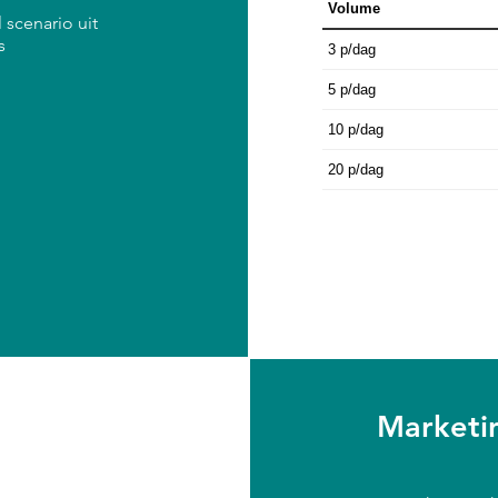
Volume
 scenario uit
s
3 p/dag
5 p/dag
10 p/dag
20 p/dag
Marketin