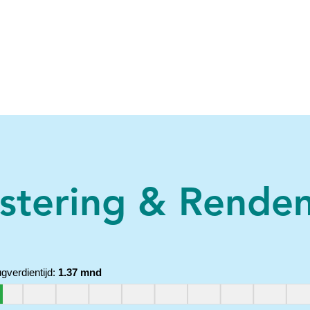
estering & Rende
ugverdientijd:
1.37 mnd