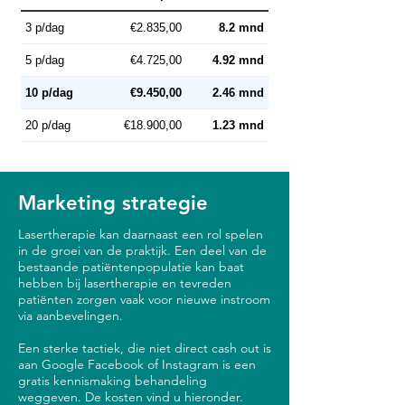
3 p/dag
€2.835,00
8.2 mnd
5 p/dag
€4.725,00
4.92 mnd
10 p/dag
€9.450,00
2.46 mnd
20 p/dag
€18.900,00
1.23 mnd
Marketing strategie
Lasertherapie kan daarnaast een rol spelen
in de groei van de praktijk. Een deel van de
bestaande patiëntenpopulatie kan baat
hebben bij lasertherapie en tevreden
patiënten zorgen vaak voor nieuwe instroom
via aanbevelingen.
Een sterke tactiek, die niet direct cash out is
aan Google Facebook of Instagram is een
gratis kennismaking behandeling
weggeven. De kosten vind u hieronder.