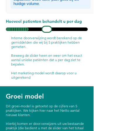
huidige volume.
Hoeveel patienten behandelt u per dag
Interne doorverwijzing wordt berekend op de
gemiddelden die wij bij 5 praktijken hebben
gemeten.
Beweeg de slider heen en weer om het exact
aantal unieke patiënten dat u per dag ziet te
bepalen.
Het marketing model wordt daarop voor u
uitgerekend
Groei model
Dit groei-model is getoetst op de cijfers van 5
praktijken. We kijken hier naar het Netto aantal
nieuwe klanten.
Hierbij komen er door-verwijzers uit uw bestaande
praktijk (die bedient u met de slider van het totaal