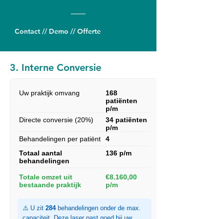
Contact // Demo // Offerte
3. Interne Conversie
Uw praktijk omvang
168
patiënten
p/m
Directe conversie (20%)
34 patiënten
p/m
Behandelingen per patiënt
4
Totaal aantal
136 p/m
behandelingen
Totale omzet uit
€8.160,00
bestaande praktijk
p/m
⚠️ U zit
284
behandelingen onder de max.
capaciteit. Deze laser past goed bij uw