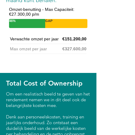
maand kunt behalen.
Omzet-benutting - Max Capaciteit:
€27.300,00 p/m
46%
GAP
Verwachte omzet per jaar
€151.200,00
Max omzet per jaar
€327.600,00
Total Cost of Ownership
Om een realistisch beeld te geven van het
rendement nemen we in dit deel ook de
belangrijkste kosten mee.
Denk aan personeelskosten, training en
jaarlijks onderhoud. Zo ontstaat een
duidelijk beeld van de werkelijke kosten
per behandeling en de netto opbrengst.