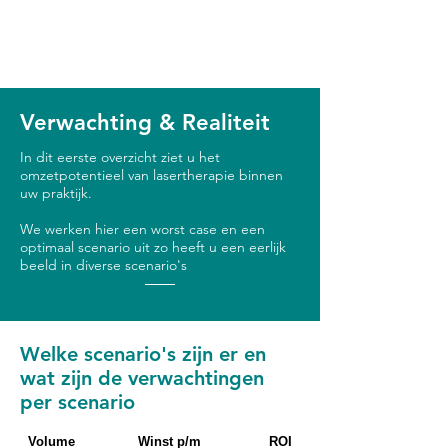
Verwachting & Realiteit
In dit eerste overzicht ziet u het
omzetpotentieel van lasertherapie binnen
uw praktijk.
We werken hier een worst case en een
optimaal scenario uit zo heeft u een eerlijk
beeld in diverse scenario's
Welke scenario's zijn er en
wat zijn de verwachtingen
per scenario
Volume
Winst p/m
ROI