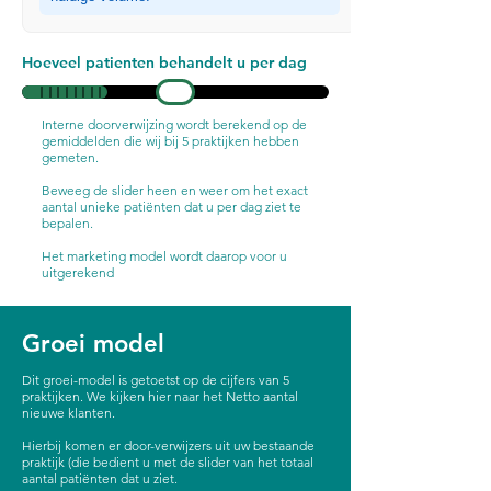
Hoeveel patienten behandelt u per dag
Interne doorverwijzing wordt berekend op de
gemiddelden die wij bij 5 praktijken hebben
gemeten.
Beweeg de slider heen en weer om het exact
aantal unieke patiënten dat u per dag ziet te
bepalen.
Het marketing model wordt daarop voor u
uitgerekend
Groei model
Dit groei-model is getoetst op de cijfers van 5
praktijken. We kijken hier naar het Netto aantal
nieuwe klanten.
Hierbij komen er door-verwijzers uit uw bestaande
praktijk (die bedient u met de slider van het totaal
aantal patiënten dat u ziet.