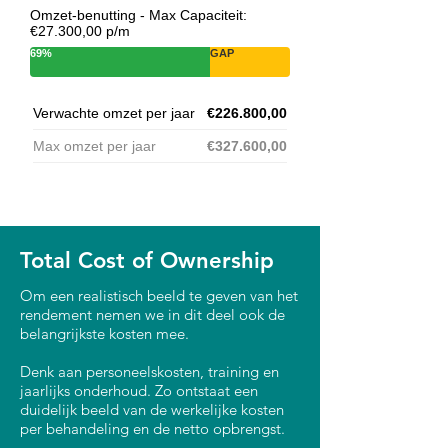
Omzet-benutting - Max Capaciteit:
€27.300,00 p/m
69%
GAP
Verwachte omzet per jaar
€226.800,00
Max omzet per jaar
€327.600,00
Total Cost of Ownership
Om een realistisch beeld te geven van het
rendement nemen we in dit deel ook de
belangrijkste kosten mee.
Denk aan personeelskosten, training en
jaarlijks onderhoud. Zo ontstaat een
duidelijk beeld van de werkelijke kosten
per behandeling en de netto opbrengst.