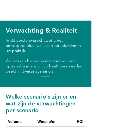
Verwachting & Realiteit
In dit eerste overzicht ziet u het
omzetpotentieel van lasertherapie binnen
uw praktijk.
We werken hier een worst case en een
optimaal scenario uit zo heeft u een eerlijk
beeld in diverse scenario's
Welke scenario's zijn er en
wat zijn de verwachtingen
per scenario
Volume
Winst p/m
ROI