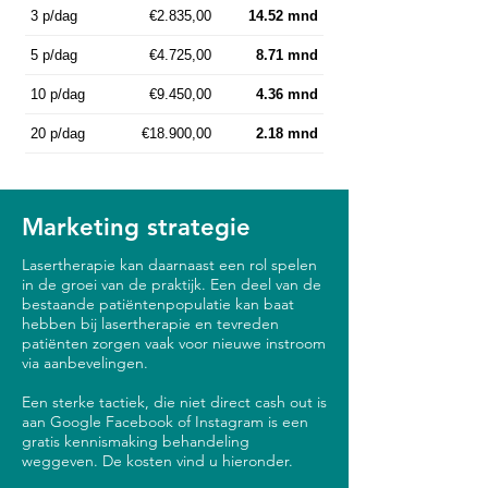
3 p/dag
€2.835,00
14.52 mnd
5 p/dag
€4.725,00
8.71 mnd
10 p/dag
€9.450,00
4.36 mnd
20 p/dag
€18.900,00
2.18 mnd
Marketing strategie
Lasertherapie kan daarnaast een rol spelen
in de groei van de praktijk. Een deel van de
bestaande patiëntenpopulatie kan baat
hebben bij lasertherapie en tevreden
patiënten zorgen vaak voor nieuwe instroom
via aanbevelingen.
Een sterke tactiek, die niet direct cash out is
aan Google Facebook of Instagram is een
gratis kennismaking behandeling
weggeven. De kosten vind u hieronder.