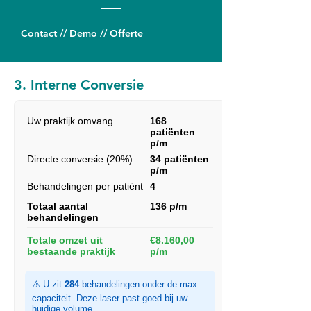
Contact // Demo // Offerte
3. Interne Conversie
Uw praktijk omvang
168
patiënten
p/m
Directe conversie (20%)
34 patiënten
p/m
Behandelingen per patiënt
4
Totaal aantal
136 p/m
behandelingen
Totale omzet uit
€8.160,00
bestaande praktijk
p/m
⚠️ U zit
284
behandelingen onder de max.
capaciteit. Deze laser past goed bij uw
huidige volume.