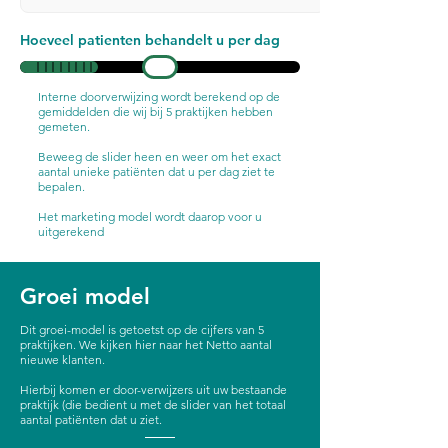
Hoeveel patienten behandelt u per dag
Interne doorverwijzing wordt berekend op de
gemiddelden die wij bij 5 praktijken hebben
gemeten.
Beweeg de slider heen en weer om het exact
aantal unieke patiënten dat u per dag ziet te
bepalen.
Het marketing model wordt daarop voor u
uitgerekend
Groei model
Dit groei-model is getoetst op de cijfers van 5
praktijken. We kijken hier naar het Netto aantal
nieuwe klanten.
Hierbij komen er door-verwijzers uit uw bestaande
praktijk (die bedient u met de slider van het totaal
aantal patiënten dat u ziet.