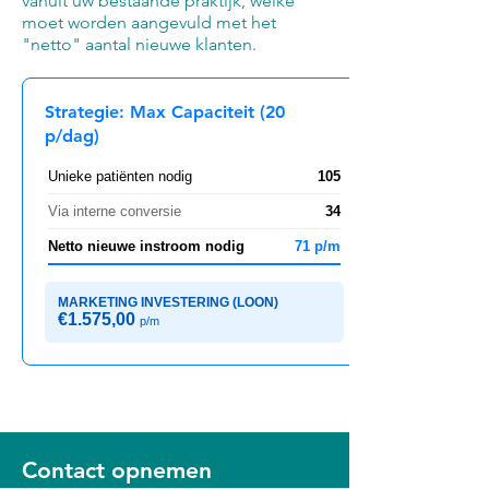
vanuit uw bestaande praktijk, welke
moet worden aangevuld met het
"netto" aantal nieuwe klanten.
Strategie: Max Capaciteit (20
p/dag)
Unieke patiënten nodig
105
Via interne conversie
34
Netto nieuwe instroom nodig
71 p/m
MARKETING INVESTERING (LOON)
€1.575,00
p/m
Contact opnemen