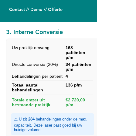
Contact // Demo // Offerte
3. Interne Conversie
Uw praktijk omvang
168
patiënten
p/m
Directe conversie (20%)
34 patiënten
p/m
Behandelingen per patiënt
4
Totaal aantal
136 p/m
behandelingen
Totale omzet uit
€2.720,00
bestaande praktijk
p/m
⚠️ U zit
284
behandelingen onder de max.
capaciteit. Deze laser past goed bij uw
huidige volume.