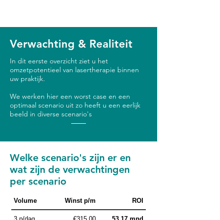
Verwachting & Realiteit
In dit eerste overzicht ziet u het
omzetpotentieel van lasertherapie binnen
uw praktijk.
We werken hier een worst case en een
optimaal scenario uit zo heeft u een eerlijk
beeld in diverse scenario's
Welke scenario's zijn er en
wat zijn de verwachtingen
per scenario
Volume
Winst p/m
ROI
3 p/dag
€315,00
53.17 mnd