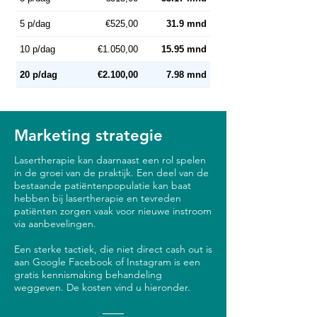
5 p/dag
€525,00
31.9 mnd
10 p/dag
€1.050,00
15.95 mnd
20 p/dag
€2.100,00
7.98 mnd
Marketing strategie
Lasertherapie kan daarnaast een rol spelen
in de groei van de praktijk. Een deel van de
bestaande patiëntenpopulatie kan baat
hebben bij lasertherapie en tevreden
patiënten zorgen vaak voor nieuwe instroom
via aanbevelingen.
Een sterke tactiek, die niet direct cash out is
aan Google Facebook of Instagram is een
gratis kennismaking behandeling
weggeven. De kosten vind u hieronder.