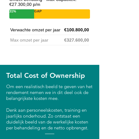
€27.300,00 p/m
31%
GAP
Verwachte omzet per jaar
€100.800,00
Max omzet per jaar
€327.600,00
Total Cost of Ownership
Om een realistisch beeld te geven van het
rendement nemen we in dit deel ook de
belangrijkste kosten mee.
Denk aan personeelskosten, training en
jaarlijks onderhoud. Zo ontstaat een
duidelijk beeld van de werkelijke kosten
per behandeling en de netto opbrengst.