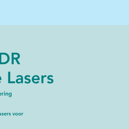
MDR
 Lasers
ering
asers voor