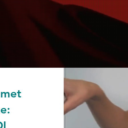
 met
e:
OI