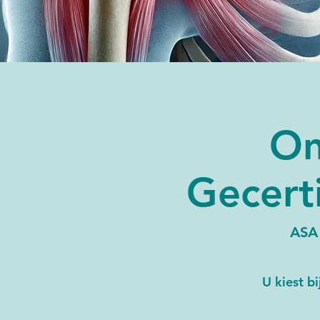
On
Gecert
ASA 
U kiest b