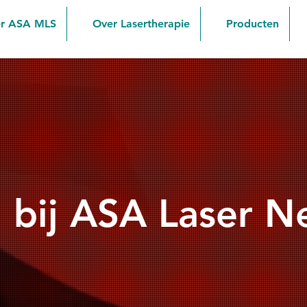
r ASA MLS
Over Lasertherapie
Producten
bij ASA Laser N