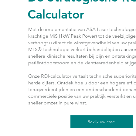
Calculator
Met de implementatie van ASA Laser technologi
krachtige MiS (1kW Peak Power) tot de veelzijdi
verhoogt u direct de winstgevendheid van uw prak
MLS®-technologie verkort behandeltijden aanzienl
snellere klinische resultaten bij pijn en ontsteki
patiëntdoorstroom en de klanttevredenheid stijg
Onze ROI-calculator vertaalt technische superiorite
harde cijfers. Ontdek hoe u door een hogere effici
terugverdientijden en een onderscheidend beha
commerciële positie van uw praktijk versterkt en u
sneller omzet in pure winst.
Bekijk uw case