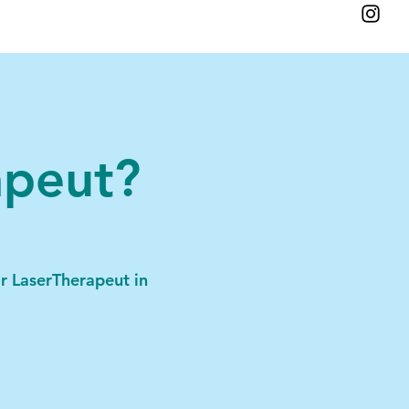
n
apeut?
r LaserTherapeut in