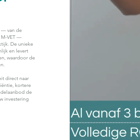
e — van de
ge M-VET —
tijk. De unieke
ijk en levert
ngen, waardoor de
en.
it direct naar
ëntie, kortere
ndelaanbod de
w investering