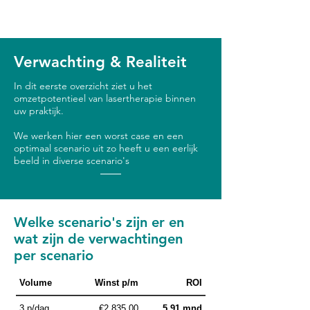
Verwachting & Realiteit
In dit eerste overzicht ziet u het
omzetpotentieel van lasertherapie binnen
uw praktijk.
We werken hier een worst case en een
optimaal scenario uit zo heeft u een eerlijk
beeld in diverse scenario's
Welke scenario's zijn er en
wat zijn de verwachtingen
per scenario
Volume
Winst p/m
ROI
3 p/dag
€2.835,00
5.91 mnd