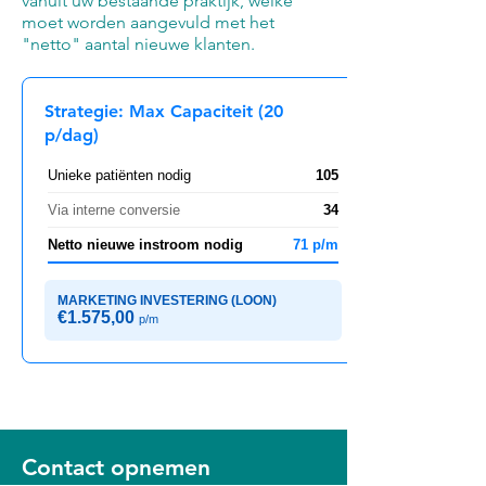
vanuit uw bestaande praktijk, welke
moet worden aangevuld met het
"netto" aantal nieuwe klanten.
Strategie: Max Capaciteit (20
p/dag)
Unieke patiënten nodig
105
Via interne conversie
34
Netto nieuwe instroom nodig
71 p/m
MARKETING INVESTERING (LOON)
€1.575,00
p/m
Contact opnemen