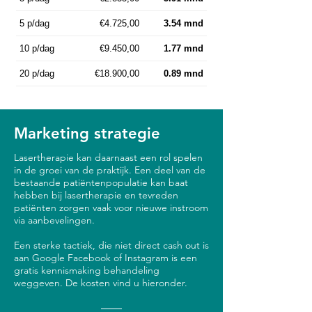
5 p/dag
€4.725,00
3.54 mnd
10 p/dag
€9.450,00
1.77 mnd
20 p/dag
€18.900,00
0.89 mnd
Marketing strategie
Lasertherapie kan daarnaast een rol spelen
in de groei van de praktijk. Een deel van de
bestaande patiëntenpopulatie kan baat
hebben bij lasertherapie en tevreden
patiënten zorgen vaak voor nieuwe instroom
via aanbevelingen.
Een sterke tactiek, die niet direct cash out is
aan Google Facebook of Instagram is een
gratis kennismaking behandeling
weggeven. De kosten vind u hieronder.