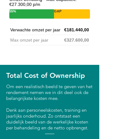
€27.300,00 p/m
55%
GAP
Verwachte omzet per jaar
€181.440,00
Max omzet per jaar
€327.600,00
Total Cost of Ownership
Om een realistisch beeld te geven van het
rendement nemen we in dit deel ook de
belangrijkste kosten mee.
Denk aan personeelskosten, training en
jaarlijks onderhoud. Zo ontstaat een
duidelijk beeld van de werkelijke kosten
per behandeling en de netto opbrengst.