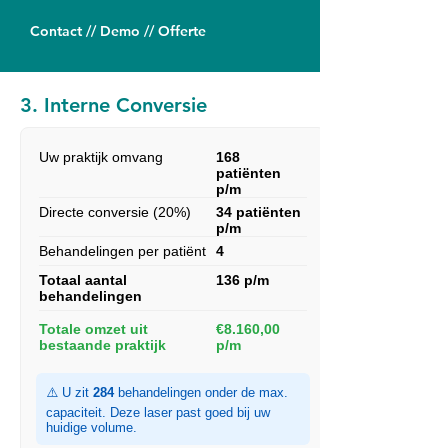
Contact // Demo // Offerte
3. Interne Conversie
Uw praktijk omvang
168
patiënten
p/m
Directe conversie (20%)
34 patiënten
p/m
Behandelingen per patiënt
4
Totaal aantal
136 p/m
behandelingen
Totale omzet uit
€8.160,00
bestaande praktijk
p/m
⚠️ U zit
284
behandelingen onder de max.
capaciteit. Deze laser past goed bij uw
huidige volume.