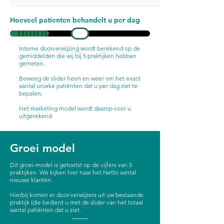
Hoeveel patienten behandelt u per dag
Interne doorverwijzing wordt berekend op de
gemiddelden die wij bij 5 praktijken hebben
gemeten.
Beweeg de slider heen en weer om het exact
aantal unieke patiënten dat u per dag ziet te
bepalen.
Het marketing model wordt daarop voor u
uitgerekend
Groei model
Dit groei-model is getoetst op de cijfers van 5
praktijken. We kijken hier naar het Netto aantal
nieuwe klanten.
Hierbij komen er door-verwijzers uit uw bestaande
praktijk (die bedient u met de slider van het totaal
aantal patiënten dat u ziet.